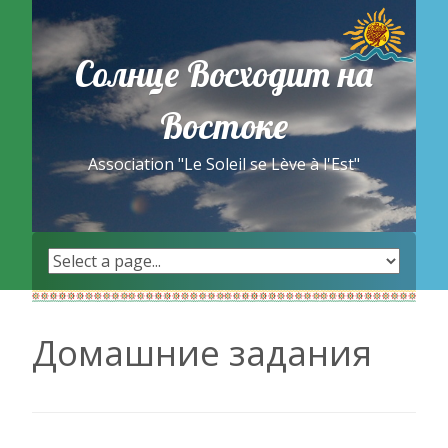
Skip
to
content
Солнце Восходит на
Востоке
Association "Le Soleil se Lève à l'Est"
Домашние задания