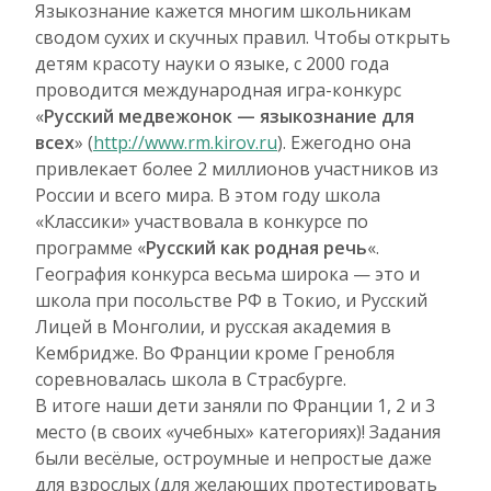
Языкознание кажется многим школьникам
сводом сухих и скучных правил. Чтобы открыть
детям красоту науки о языке, с 2000 года
проводится международная игра-конкурс
«
Русский медвежонок — языкознание для
всех
» (
http://www.rm.kirov.ru
). Ежегодно она
привлекает более 2 миллионов участников из
России и всего мира. В этом году школа
«Классики» участвовала в конкурсе по
программе «
Русский как родная речь
«.
География конкурса весьма широка — это и
школа при посольстве РФ
в Токио, и Русский
Лицей в Монголии, и русская академия в
Кембридже. Во Франции кроме Гренобля
соревновалась школа в Страсбурге.
В итоге наши дети заняли по Франции 1, 2 и 3
место (в своих «учебных» категориях)! Задания
были весёлые, остроумные и непростые даже
для взрослых (для желающих протестировать