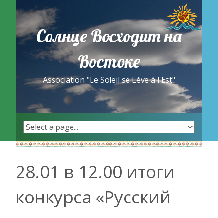
Skip
to
content
Солнце Восходит на
Востоке
Association "Le Soleil se Lève à l'Est"
28.01 в 12.00 итоги
конкурса «Русский