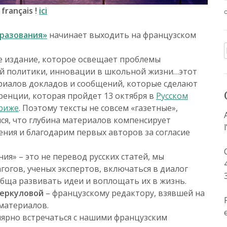
 français !
ici
бразования»
начинает выходить на французском
ое издание, которое освещает проблемы
ой политики, инновации в школьной жизни…этот
ериалов докладов и сообщений, которые сделают
ренции, которая пройдет 13 октября в
Русском
ариже
. Поэтому тексты не со
всем «газетные»,
ся, что глубина материалов компенсирует
ния и благодарим первых авторов за согласие
ия» – это не перевод русских статей, мы
огов, ученых экспертов, включаться в диалог
обща развивать идеи и воплощать их в жизнь.
еркуловой
– французскому редактору, взявшей на
 материалов.
лярно встречаться с нашими французским