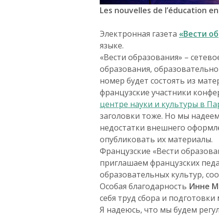
Les nouvelles de l’éducation en
Электронная газета
«Вести о
языке.
«Вести образования» – сетев
образования, образовательн
номер будет состоять из мат
французские участники конфе
центре науки и культуры в П
заголовки тоже. Но мы надеем
недостатки внешнего оформле
опубликовать их материалы.
Французские «Вести образован
приглашаем французских педаг
образовательных культур, со
Особая благодарность
Инне М
себя труд сбора и подготовки
Я надеюсь, что мы будем регу