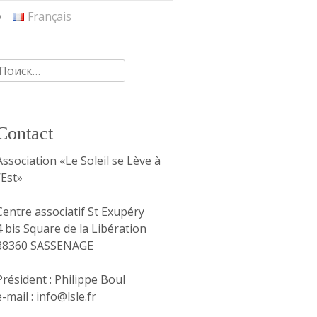
Français
Найти:
Contact
Association «Le Soleil se Lève à
l’Est»
Centre associatif St Exupéry
4 bis Square de la Libération
38360 SASSENAGE
Président : Philippe Boul
e-mail : info@lsle.fr