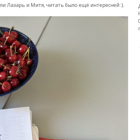
ли Лазарь и Митя, читать было ещё интересней :).