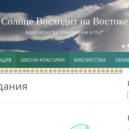
Солнце Восходит на Востоке
Association "Le Soleil se Lève à l'Est"
АЦИЯ
ШКОЛА КЛАССИКИ
БИБЛИОТЕКА
ОБЪЯ
дания