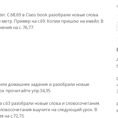
er. С.68,69 в Class book разобрали новые слова.
 метр. Пример на с.69. Копии пришлю на емейл. В
ения на с. 76,77.
или домашнее задание и разобрали новые
к прочитайте упр.34,35.
а с.63 разобрали новые слова и словосочетания.
словосочетания выучите на следующий урок. В
 на с.72,73.