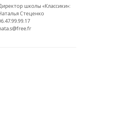
Директор школы «Классики»:
Наталья Стеценко
06.47.99.99.17
nata.s@free.fr