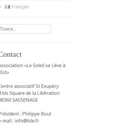
Français
Найти:
Contact
Association «Le Soleil se Lève à
l’Est»
Centre associatif St Exupéry
4 bis Square de la Libération
38360 SASSENAGE
Président : Philippe Boul
e-mail : info@lsle.fr