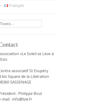
Français
Найти:
Contact
Association «Le Soleil se Lève à
l’Est»
Centre associatif St Exupéry
4 bis Square de la Libération
38360 SASSENAGE
Président : Philippe Boul
e-mail : info@lsle.fr