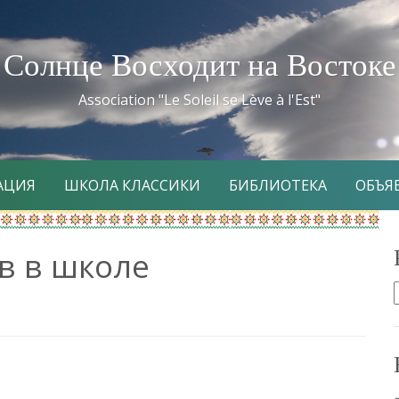
Солнце Восходит на Востоке
Association "Le Soleil se Lève à l'Est"
АЦИЯ
ШКОЛА КЛАССИКИ
БИБЛИОТЕКА
ОБЪЯ
в в школе