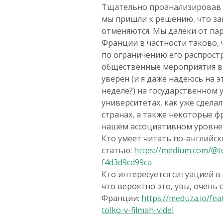
Тщательно проанализировав 
мы пришли к решению, что зан
отменяются. Мы далеки от пар
Франции в частности таково,
по ограничению его распрост
общественные мероприятия в ц
уверен (и я даже надеюсь на э
неделе?) на государственном 
университетах, как уже сделал
странах, а также некоторые ф
нашем ассоциативном уровне 
Кто умеет читать по-английск
статью:
https://medium.com/@to
f4d3d9cd99ca
Кто интересуется ситуацией в 
что вероятно это, увы, очень 
Франции:
https://meduza.io/fe
tolko-v-filmah-videl