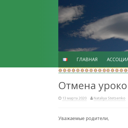
Skip
to
content
ГЛАВНАЯ
АССОЦИ
Отмена уроко
13 марта 2020
Nataliya Stetsenko
Уважаемые родители,