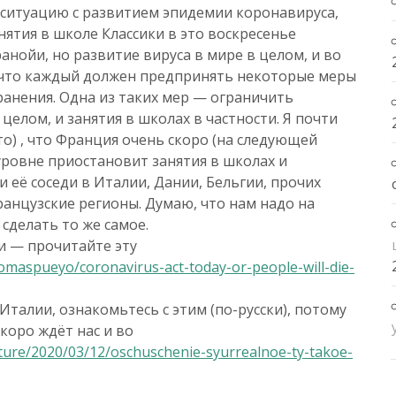
ситуацию с развитием эпидемии коронавируса,
ятия в школе Классики в это воскресенье
анойи, но развитие вируса в мире в целом, и во
 что каждый должен предпринять некоторые меры
ранения. Одна из таких мер — ограничить
елом, и занятия в школах в частности. Я почти
то) , что Франция очень скоро (на следующей
уровне приостановит занятия в школах и
и её соседи в Италии, Дании, Бельгии, прочих
ранцузские регионы. Думаю, что нам надо на
сделать то же самое.
и — прочитайте эту
maspueyo/coronavirus-act-today-or-people-will-die-
Италии, ознакомьтесь с этим (по-русски), потому
скоро ждёт нас и во
ature/2020/03/12/oschuschenie-syurrealnoe-ty-takoe-