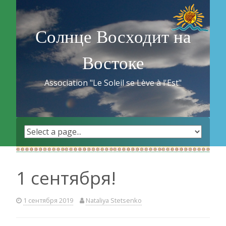
Skip
to
content
Солнце Восходит на
Востоке
Association "Le Soleil se Lève à l'Est"
1 сентября!
1 сентября 2019
Nataliya Stetsenko