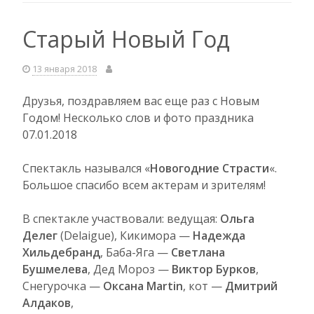
Старый Новый Год
13 января 2018
Друзья, поздравляем вас еще раз с Новым
Годом! Несколько слов и фото праздника
07.01.2018
Спектакль назывался «
Новогодние Страсти
«.
Большое спасибо всем актерам и зрителям!
В спектакле участвовали: ведущая:
Ольга
Делег
(
Delaigue
), Кикимора —
Надежда
Хильдебранд
, Баба-Яга —
Светлана
Бушмелева
, Дед Мороз —
Виктор Бурков
,
Снегурочка —
Оксана Martin
, кот —
Дмитрий
Алдаков
,