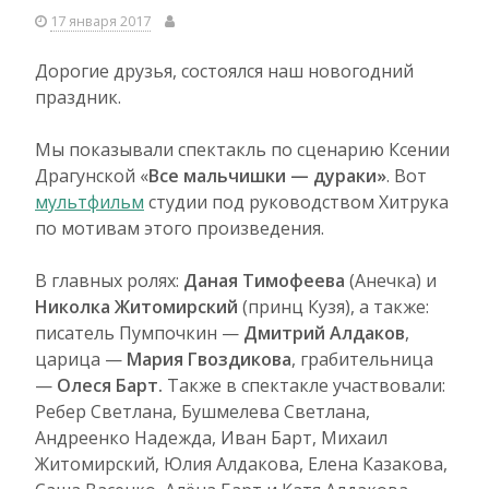
17 января 2017
Дорогие друзья, состоялся наш новогодний
праздник.
Мы показывали спектакль по сценарию Ксении
Драгунской «
Все мальчишки — дураки»
. Вот
мультфильм
студии под руководством Хитрука
по мотивам этого произведения.
В главных ролях:
Даная Тимофеева
(Анечка) и
Николка Житомирский
(принц Кузя), а также:
писатель Пумпочкин —
Дмитрий Алдаков
,
царица —
Мария Гвоздикова
, грабительница
—
Олеся Барт.
Также в спектакле участвовали:
Ребер Светлана, Бушмелева Светлана,
Андреенко Надежда, Иван Барт, Михаил
Житомирский, Юлия Алдакова, Елена Казакова,