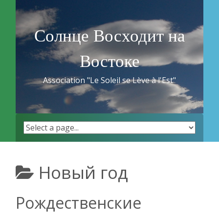
Skip
to
content
Солнце Восходит на
Востоке
Association "Le Soleil se Lève à l'Est"
Новый год
Рождественские