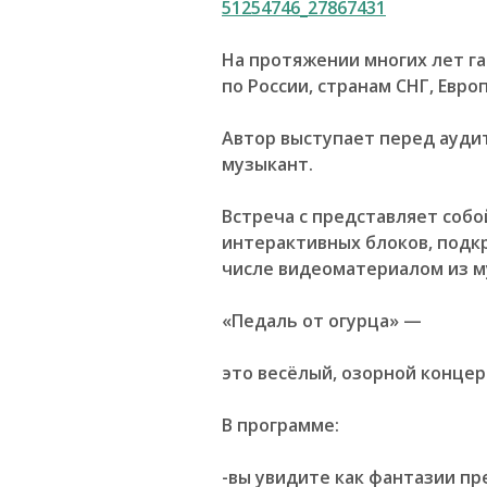
51254746_27867431
На протяжении многих лет г
по России, странам СНГ, Европ
Автор выступает перед аудит
музыкант.
Встреча с представляет с
обо
интерактивных блоков, под
числе
видеоматериалом
из 
«Педаль от огурца» —
это весёлый, озорной концерт,
В программе:
-вы увидите как фантазии п