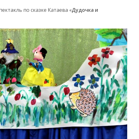
спектакль по сказке Катаева «
Дудочка и