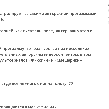
астролирует со своими авторскими программами
е.
орией как писатель, поэт, актер, аниматор и
й программу, которая состоит из нескольких
крепленных авторским
видеоконтентом, в том
мультсериалов
«
Фиксики» и «Смешарики».
 где всё немного с ног на голову! 🙂
ревращаются в мультфильмы