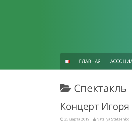
Skip
to
content
ГЛАВНАЯ
АССОЦИ
Спектакль
Концерт Игоря 
25 марта 2019
Nataliya Stetsenko