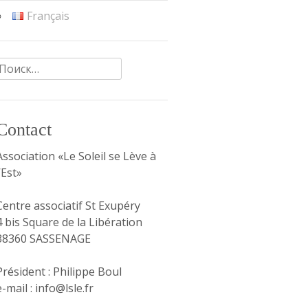
Français
Найти:
Contact
Association «Le Soleil se Lève à
l’Est»
Centre associatif St Exupéry
4 bis Square de la Libération
38360 SASSENAGE
Président : Philippe Boul
e-mail : info@lsle.fr