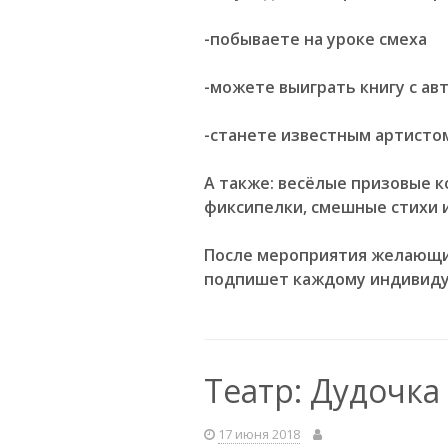
-побываете на уроке смеха
-можете выиграть книгу с ав
-станете известным артистом
А также:
весёлые призовые ко
фиксипелки, смешные стихи 
После мероприятия желающие
подпишет каждому индивиду
Театр: Дудочка
17 июня 2018