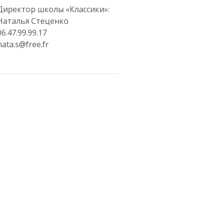
Директор школы «Классики»:
Наталья Стеценко
06.47.99.99.17
nata.s@free.fr