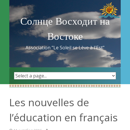
Skip
to
content
Солнце Восходит на
Востоке
Association "Le Soleil se Lève à l'Est"
Les nouvelles de
l’éducation en français