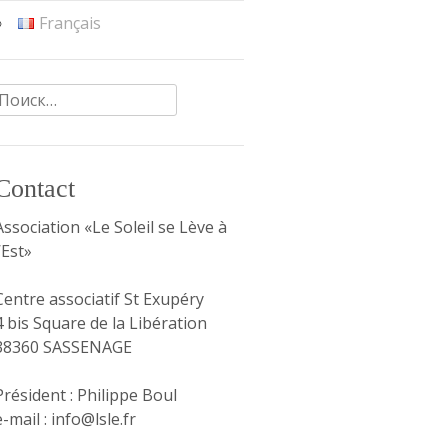
Français
Найти:
Contact
Association «Le Soleil se Lève à
l’Est»
Centre associatif St Exupéry
4 bis Square de la Libération
38360 SASSENAGE
Président : Philippe Boul
e-mail : info@lsle.fr