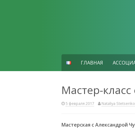
Skip
to
content
ГЛАВНАЯ
АССОЦИ
Мастер-класс 
5 февраля 2017
Nataliya Stetsenko
Мастерская с Александрой Ч