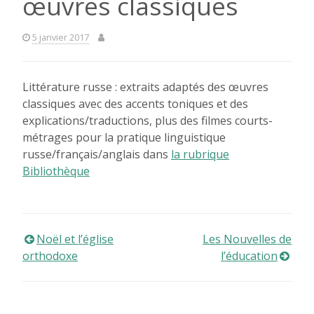
œuvres classiques
5 janvier 2017
Littérature russe : extraits adaptés des œuvres
classiques avec des accents toniques et des
explications/traductions, plus des filmes courts-
métrages pour la pratique linguistique
russe/français/anglais dans
la rubrique
Bibliothèque
Navigation
Noël et l’église
Les Nouvelles de
orthodoxe
l’éducation
de
l’article