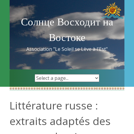
Skip
to
content
Солнце Восходит на
Востоке
Association "Le Soleil se Lève à l'Est"
Littérature russe :
extraits adaptés des