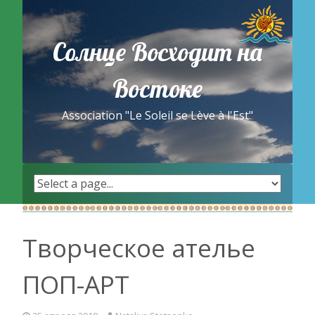
Skip
to
content
Солнце Восходит на
Востоке
Association "Le Soleil se Lève à l'Est"
Творческое ателье
ПОП-АРТ