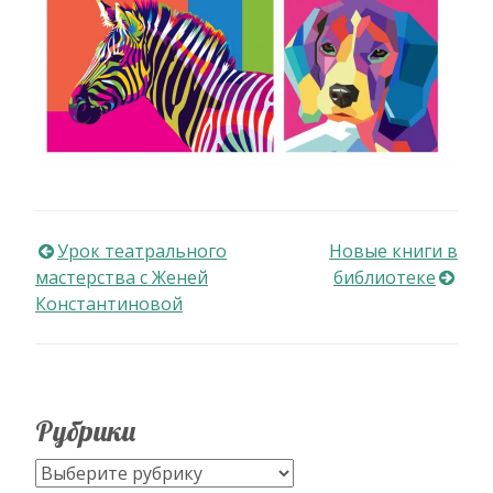
Навигация
Урок театрального
Новые книги в
мастерства с Женей
библиотеке
по
Константиновой
записям
Рубрики
Рубрики