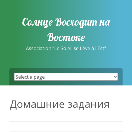
Skip
to
content
Солнце Восходит на
Востоке
Association "Le Soleil se Lève à l'Est"
Домашние задания