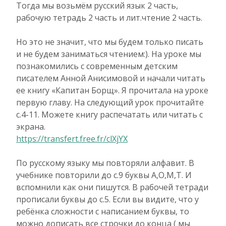
Тогда мы возьмём русский язык 2 часть,
рабочую тетрадь 2 часть и лит.чтение 2 часть.
Но это не значит, что мы будем только писать
и не будем заниматься чтением:). На уроке мы
познакомились с современным детским
писателем Анной Анисимовой и начали читать
ее книгу «Капитан Борщ». Я прочитала на уроке
первую главу. На следующий урок прочитайте
с.4-11. Можете книгу распечатать или читать с
экрана.
https://transfert.free.fr/clXjYX
По русскому языку мы повторяли алфавит. В
учебнике повторили до с.9 буквы А,О,М,Т. И
вспомнили как они пишутся. В рабочей тетради
прописали буквы до с.5. Если вы видите, что у
ребёнка сложности с написанием буквы, то
можно дописать все строчки до конца ( мы