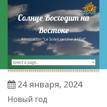
Skip
to
content
Солнце Восходит на
Востоке
Association "Le Soleil se Lève à l'Est"
24 января, 2024
Новый год